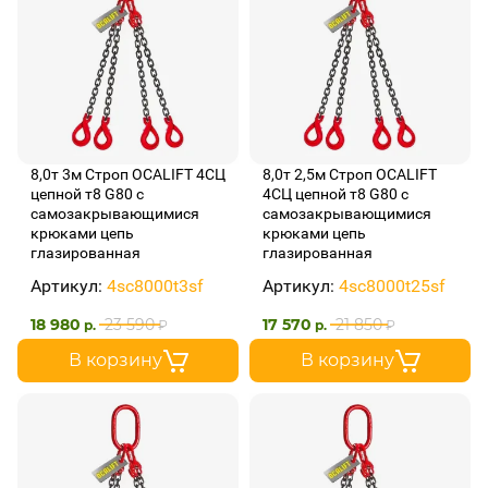
8,0т 3м Строп OCALIFT 4СЦ
8,0т 2,5м Строп OCALIFT
цепной т8 G80 с
4СЦ цепной т8 G80 с
самозакрывающимися
самозакрывающимися
крюками цепь
крюками цепь
глазированная
глазированная
Артикул:
4sc8000t3sf
Артикул:
4sc8000t25sf
18 980
23 590
17 570
21 850
р.
₽
р.
₽
В корзину
В корзину