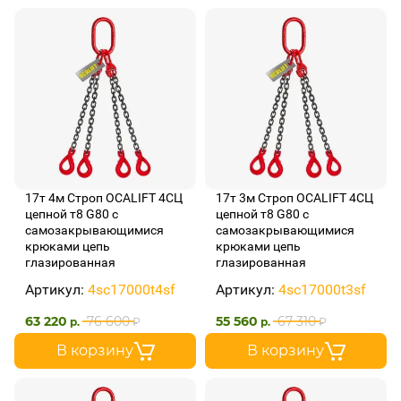
17т 4м Строп OCALIFT 4СЦ
17т 3м Строп OCALIFT 4СЦ
цепной т8 G80 с
цепной т8 G80 с
самозакрывающимися
самозакрывающимися
крюками цепь
крюками цепь
глазированная
глазированная
Артикул:
4sc17000t4sf
Артикул:
4sc17000t3sf
63 220
76 600
55 560
67 310
р.
₽
р.
₽
В корзину
В корзину