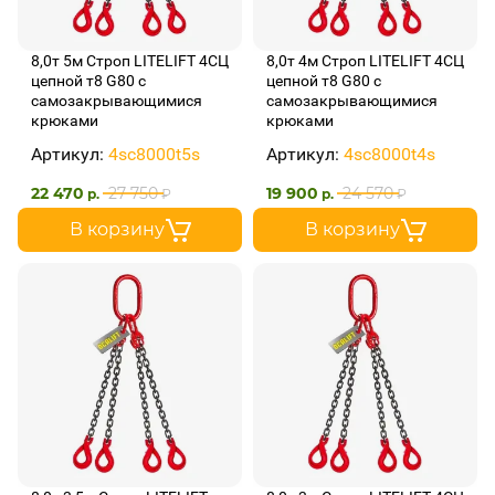
8,0т 5м Строп LITELIFT 4СЦ
8,0т 4м Строп LITELIFT 4СЦ
цепной т8 G80 с
цепной т8 G80 с
самозакрывающимися
самозакрывающимися
крюками
крюками
Артикул:
4sc8000t5s
Артикул:
4sc8000t4s
22 470
27 750
19 900
24 570
р.
₽
р.
₽
В корзину
В корзину