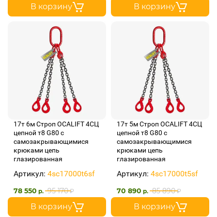
В корзину
В корзину
17т 6м Строп OCALIFT 4СЦ
17т 5м Строп OCALIFT 4СЦ
цепной т8 G80 с
цепной т8 G80 с
самозакрывающимися
самозакрывающимися
крюками цепь
крюками цепь
глазированная
глазированная
Артикул:
4sc17000t6sf
Артикул:
4sc17000t5sf
78 550
95 170
70 890
85 890
р.
₽
р.
₽
В корзину
В корзину