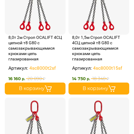
8,0т 2м Строп OCALIFT 4СЦ
8,0т 1,5м Строп OCALIFT
цепной т8 G80 с
4СЦ цепной т8 G80 с
самозакрывающимися
самозакрывающимися
крюками цепь
крюками цепь
глазированная
глазированная
Артикул:
4sc8000t2sf
Артикул:
4sc8000t15sf
16 160
20 090
14 750
18 340
р.
₽
р.
₽
В корзину
В корзину