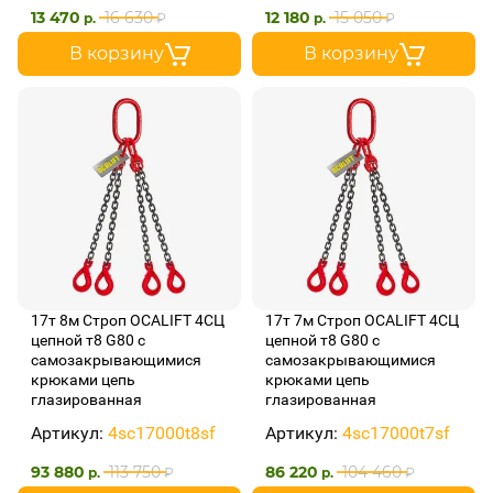
13 470
16 630
12 180
15 050
р.
₽
р.
₽
В корзину
В корзину
17т 8м Строп OCALIFT 4СЦ
17т 7м Строп OCALIFT 4СЦ
цепной т8 G80 с
цепной т8 G80 с
самозакрывающимися
самозакрывающимися
крюками цепь
крюками цепь
глазированная
глазированная
Артикул:
4sc17000t8sf
Артикул:
4sc17000t7sf
93 880
113 750
86 220
104 460
р.
₽
р.
₽