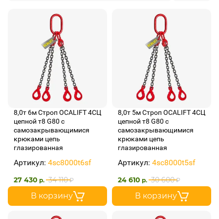
8,0т 6м Строп OCALIFT 4СЦ
8,0т 5м Строп OCALIFT 4СЦ
цепной т8 G80 с
цепной т8 G80 с
самозакрывающимися
самозакрывающимися
крюками цепь
крюками цепь
глазированная
глазированная
Артикул:
4sc8000t6sf
Артикул:
4sc8000t5sf
27 430
34 110
24 610
30 600
р.
₽
р.
₽
В корзину
В корзину