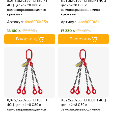
8,0т 3,5м Строп LITELIFT
8,0т 3м Строп LITELIFT 4СЦ
4СЦ цепной т8 G80 с
цепной т8 G80 с
самозакрывающимися
самозакрывающимися
крюками
крюками
Артикул:
4sc8000t35s
Артикул:
4sc8000t3s
18 610
22 990
17 330
21 400
р.
₽
р.
₽
В корзину
В корзину
8,0т 2,5м Строп LITELIFT
8,0т 2м Строп LITELIFT 4СЦ
4СЦ цепной т8 G80 с
цепной т8 G80 с
самозакрывающимися
самозакрывающимися