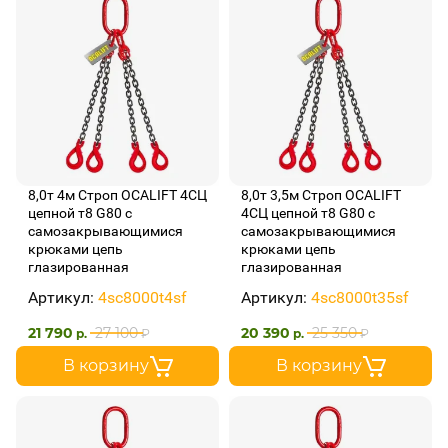
8,0т 4м Строп OCALIFT 4СЦ
8,0т 3,5м Строп OCALIFT
цепной т8 G80 с
4СЦ цепной т8 G80 с
самозакрывающимися
самозакрывающимися
крюками цепь
крюками цепь
глазированная
глазированная
Артикул:
4sc8000t4sf
Артикул:
4sc8000t35sf
21 790
27 100
20 390
25 350
р.
₽
р.
₽
В корзину
В корзину