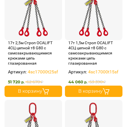
17т 2,5м Строп OCALIFT
17т 1,5м Строп OCALIFT
4СЦ цепной т8 G80 с
4СЦ цепной т8 G80 с
самозакрывающимися
самозакрывающимися
крюками цепь
крюками цепь
глазированная
глазированная
Артикул:
4sc17000t25sf
Артикул:
4sc17000t15sf
51 720
62 670
44 060
53 390
р.
₽
р.
₽
В корзину
В корзину