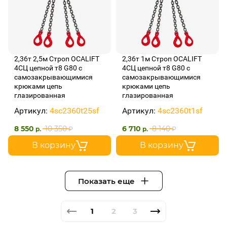
2,36т 2,5м Строп OCALIFT
2,36т 1м Строп OCALIFT
4СЦ цепной т8 G80 с
4СЦ цепной т8 G80 с
самозакрывающимися
самозакрывающимися
крюками цепь
крюками цепь
глазированная
глазированная
Артикул:
4sc2360t25sf
Артикул:
4sc2360t1sf
8 550
10 350
6 710
8 140
р.
₽
р.
₽
В корзину
В корзину
Показать еще
1
2
3