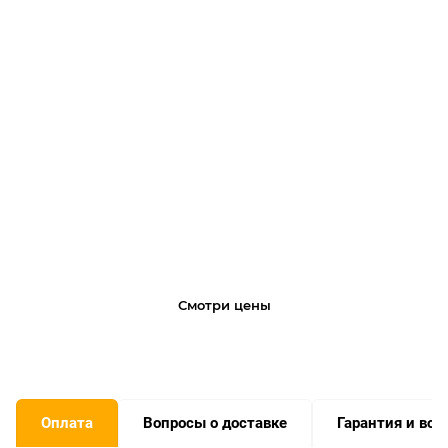
Запчасти и ремонт!
Сервисный центр OCALIFT работает на
Вас! Диагностика, ремонт, запчасти от
производителя!
Смотри цены
Оплата
Вопросы о доставке
Гарантия и воз