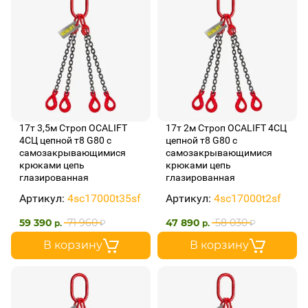
17т 3,5м Строп OCALIFT
17т 2м Строп OCALIFT 4СЦ
4СЦ цепной т8 G80 с
цепной т8 G80 с
самозакрывающимися
самозакрывающимися
крюками цепь
крюками цепь
глазированная
глазированная
Артикул:
4sc17000t35sf
Артикул:
4sc17000t2sf
59 390
71 960
47 890
58 030
р.
₽
р.
₽
В корзину
В корзину