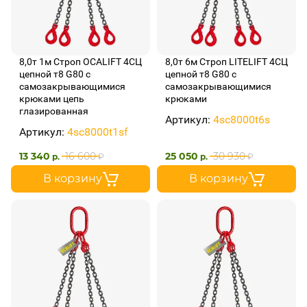
8,0т 1м Строп OCALIFT 4СЦ
8,0т 6м Строп LITELIFT 4СЦ
цепной т8 G80 с
цепной т8 G80 с
самозакрывающимися
самозакрывающимися
крюками цепь
крюками
глазированная
Артикул:
4sc8000t6s
Артикул:
4sc8000t1sf
13 340
16 600
25 050
30 930
р.
₽
р.
₽
В корзину
В корзину