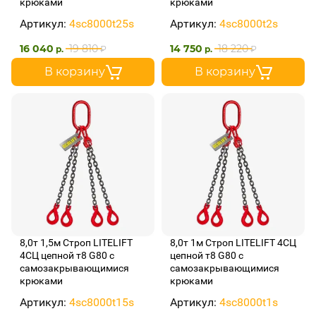
крюками
крюками
Артикул:
4sc8000t25s
Артикул:
4sc8000t2s
16 040
19 810
14 750
18 220
р.
₽
р.
₽
В корзину
В корзину
8,0т 1,5м Строп LITELIFT
8,0т 1м Строп LITELIFT 4СЦ
4СЦ цепной т8 G80 с
цепной т8 G80 с
самозакрывающимися
самозакрывающимися
крюками
крюками
Артикул:
4sc8000t15s
Артикул:
4sc8000t1s