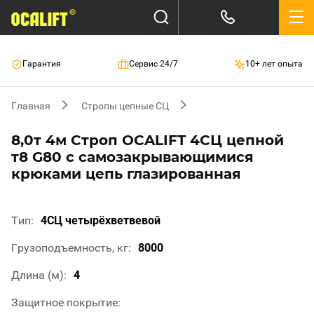
Гарантия
Сервис 24/7
10+ лет опыта
Главная
Стропы цепные СЦ
8,0т 4м Строп OCALIFT 4СЦ цепной
т8 G80 с самозакрывающимися
крюками цепь глазированная
Тип
4СЦ четырёхветвевой
Грузоподъемность, кг
8000
Длина (м)
4
Защитное покрытие