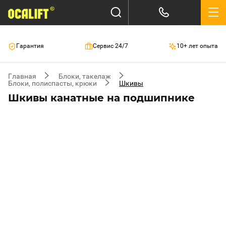
Гарантия
Сервис 24/7
10+ лет опыта
Главная
Блоки, такелаж
Блоки, полиспасты, крюки
Шкивы
Шкивы канатные на подшипнике
Запчасти и ремонт!
Сервисный центр OCALIFT работает на
Вас! Диагностика, ремонт, запчасти от
производителя!