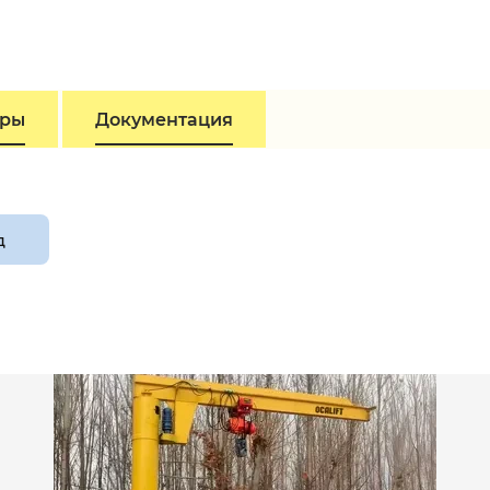
тры
Документация
д