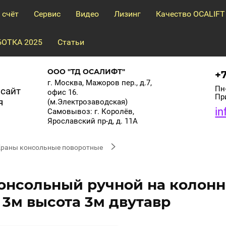
 счёт
Сервис
Видео
Лизинг
Качество OCALIFT
ОТКА 2025
Статьи
ООО "ТД ОСАЛИФТ"
+
г. Москва, Мажоров пер., д.7,
Пн-
сайт
офис 16.
Пр
я
(м.Электрозаводская)
in
Самовывоз: г. Королёв,
Ярославский пр-д, д. 11А
раны консольные поворотные
онсольный ручной на колонне
 3м высота 3м двутавр