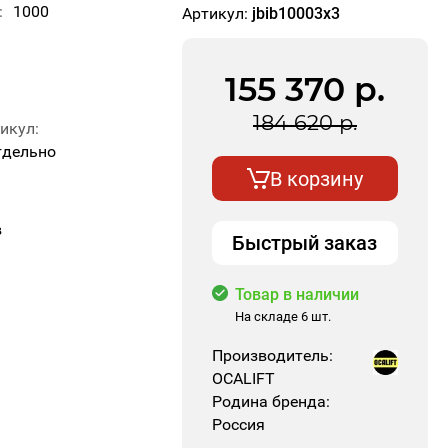
1000
Артикул:
jbib10003x3
155 370
р.
3
184 620
р.
тикул
тдельно
В корзину
в
Быстрый заказ
Товар в наличии
На складе 6 шт.
Производитель:
OCALIFT
Родина бренда:
Россия