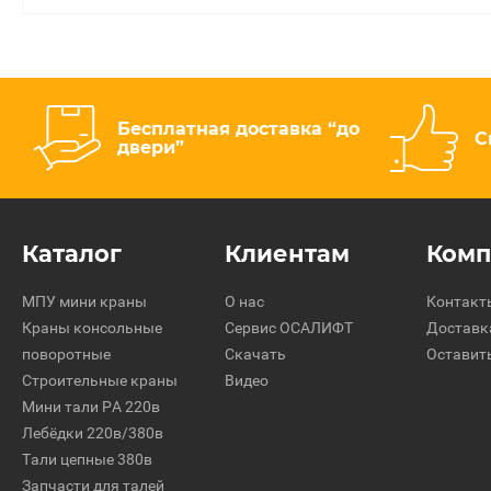
Бесплатная доставка “до
С
двери”
Каталог
Клиентам
Ком
МПУ мини краны
О нас
Контакт
Краны консольные
Сервис ОСАЛИФТ
Доставк
поворотные
Скачать
Оставит
Строительные краны
Видео
Мини тали РА 220в
Лебёдки 220в/380в
Тали цепные 380в
Запчасти для талей