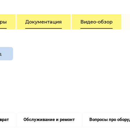
тры
Документация
Видео-обзор
д
зврат
Обслуживание и ремонт
Вопросы про обору