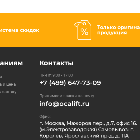
Только оригин
истема скидок
продукция
паниям
Контакты
Пн-Пт: 9:00 - 17:00
ы
+7 (499) 647-73-09
а и цена
ь заявку
Принимаем заявки на почту
info@ocalift.ru
Офис:
г. Москва, Мажоров пер., д.7, офис 16.
(м.Электрозаводская) Самовывоз: г.
Королёв, Ярославский пр-д, д. 11А