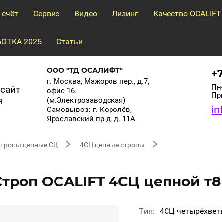
 счёт
Сервис
Видео
Лизинг
Качество OCALIFT
ОТКА 2025
Статьи
ООО "ТД ОСАЛИФТ"
+
г. Москва, Мажоров пер., д.7,
Пн-
сайт
офис 16.
Пр
я
(м.Электрозаводская)
in
Самовывоз: г. Королёв,
Ярославский пр-д, д. 11А
тропы цепные СЦ
4СЦ цепные стропы
 Строп OCALIFT 4СЦ цепной т
Тип
4СЦ четырёхвет