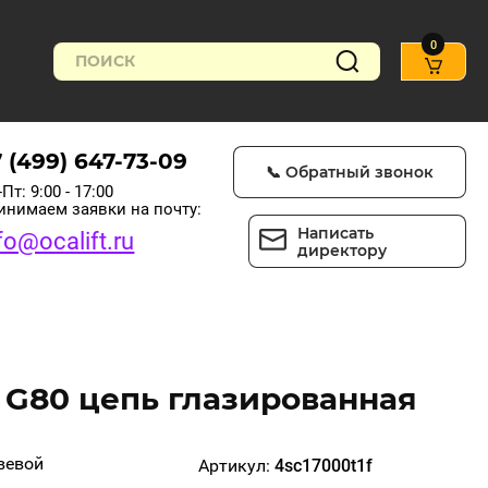
0
7 (499) 647-73-09
📞 Обратный звонок
Пт: 9:00 - 17:00
инимаем заявки на почту:
Написать
fo@ocalift.ru
директору
8 G80 цепь глазированная
вевой
Артикул:
4sc17000t1f