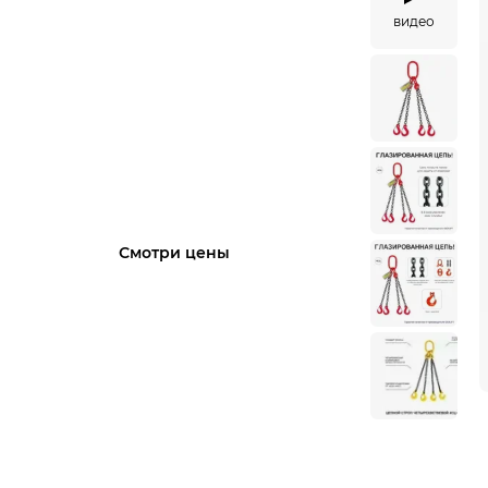
видео
Сервисный центр
OCALIFT работает на
Вас! Диагностика,
ремонт, запчасти от
производителя!
Смотри цены