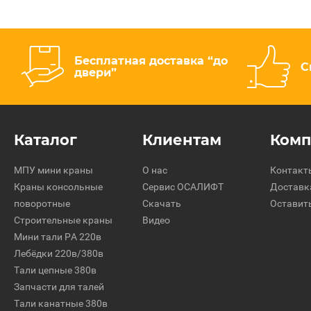
Бесплатная доставка “до
С
двери”
Каталог
Клиентам
Ком
МПУ мини краны
О нас
Контакт
Краны консольные
Сервис ОСАЛИФТ
Доставк
поворотные
Скачать
Оставит
Строительные краны
Видео
Мини тали РА 220в
Лебёдки 220в/380в
Тали цепные 380в
Запчасти для талей
Тали канатные 380в