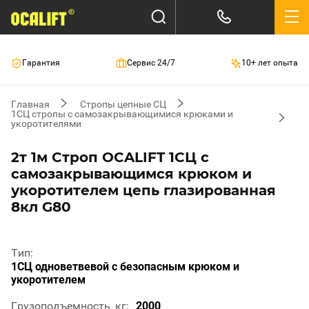
Гарантия
Сервис 24/7
10+ лет опыта
Главная
Стропы цепные СЦ
1СЦ стропы с самозакрывающимися крюками и
укоротителями
2т 1м Строп OCALIFT 1СЦ с
самозакрывающимся крюком и
укоротителем цепь глазированная
8кл G80
Тип
1СЦ одноветвевой с безопасным крюком и
укоротителем
Грузоподъемность, кг
2000